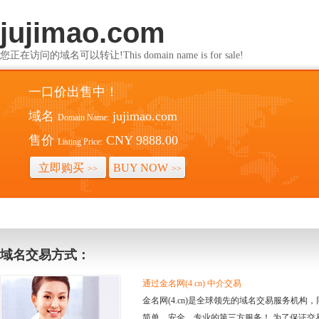
jujimao.com
您正在访问的域名可以转让!This domain name is for sale!
一口价出售中！
域名
jujimao.com
Domain Name:
售价
CNY 9888.00
Listing Price:
立即购买
BUY NOW
>>
>>
域名交易方式：
通过金名网(4.cn) 中介交易
金名网(4.cn)是全球领先的域名交易服务机
简单、安全、专业的第三方服务！ 为了保证交