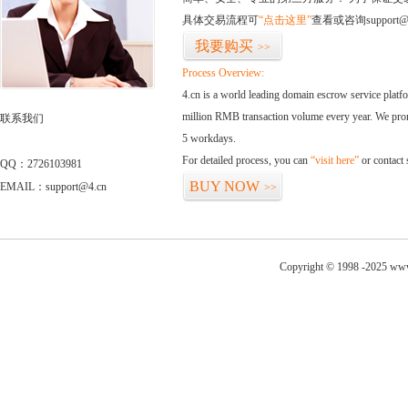
具体交易流程可
“点击这里”
查看或咨询support@
我要购买
>>
Process Overview:
4.cn is a world leading domain escrow service plat
million RMB transaction volume every year. We promi
联系我们
5 workdays.
For detailed process, you can
“visit here”
or contact
QQ：2726103981
BUY NOW
EMAIL：support@4.cn
>>
Copyright © 1998 -2025 www